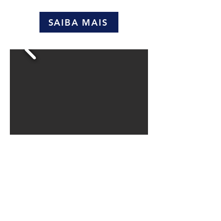
SAIBA MAIS
TUBO RECORTÁVEL
Indicação:
Ideal para quem não precisa
de tanto amortecimento na região
afetada. São protetores recortáveis,
portanto muito econômicos.